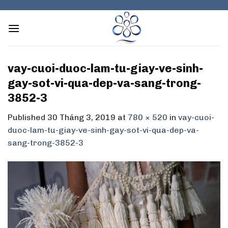
Skip
to
content
vay-cuoi-duoc-lam-tu-giay-ve-sinh-
gay-sot-vi-qua-dep-va-sang-trong-
3852-3
Published
30 Tháng 3, 2019
at
780 × 520
in
vay-cuoi-
duoc-lam-tu-giay-ve-sinh-gay-sot-vi-qua-dep-va-
sang-trong-3852-3