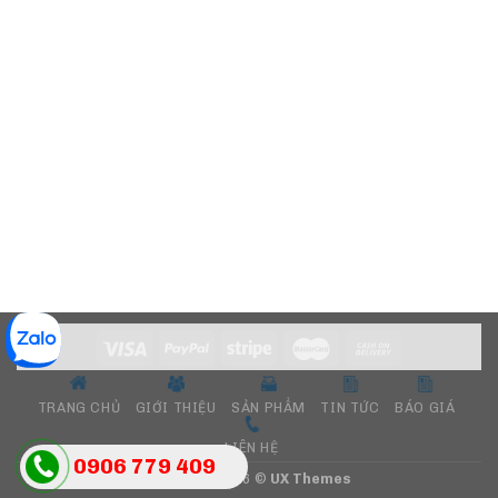
TRANG CHỦ
GIỚI THIỆU
SẢN PHẨM
TIN TỨC
BÁO GIÁ
LIÊN HỆ
0906 779 409
Copyright 2026 ©
UX Themes