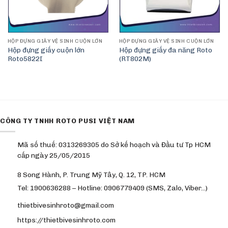
HỘP ĐỰNG GIẤY VỆ SINH CUỘN LỚN
HỘP ĐỰNG GIẤY VỆ SINH CUỘN LỚN
Hộp đựng giấy cuộn lớn
Hộp đựng giấy đa năng Roto
Roto5822I
(RT802M)
CÔNG TY TNHH ROTO PUSI VIỆT NAM
Mã số thuế: 0313269305 do Sở kế hoạch và Đầu tư Tp HCM
cấp ngày 25/05/2015
8 Song Hành, P. Trung Mỹ Tây, Q. 12, TP. HCM
Tel: 1900636288 – Hotline: 0906779409 (SMS, Zalo, Viber…)
thietbivesinhroto@gmail.com
https://thietbivesinhroto.com