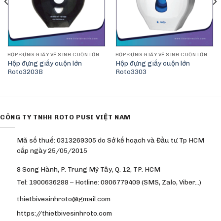
HỘP ĐỰNG GIẤY VỆ SINH CUỘN LỚN
HỘP ĐỰNG GIẤY VỆ SINH CUỘN LỚN
Hộp đựng giấy cuộn lớn
Hộp đựng giấy cuộn lớn
Roto3203B
Roto3303
CÔNG TY TNHH ROTO PUSI VIỆT NAM
Mã số thuế: 0313269305 do Sở kế hoạch và Đầu tư Tp HCM
cấp ngày 25/05/2015
8 Song Hành, P. Trung Mỹ Tây, Q. 12, TP. HCM
Tel: 1900636288 – Hotline: 0906779409 (SMS, Zalo, Viber…)
thietbivesinhroto@gmail.com
https://thietbivesinhroto.com