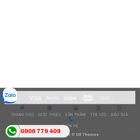
TRANG CHỦ
GIỚI THIỆU
SẢN PHẨM
TIN TỨC
BÁO GIÁ
LIÊN HỆ
0906 779 409
Copyright 2026 ©
UX Themes