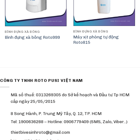
BÌNH ĐỰNG XÀ BÔNG
BÌNH ĐỰNG XÀ BÔNG
Máy xịt phòng tự động
Bình đựng xà bông Roto999
Roto815
CÔNG TY TNHH ROTO PUSI VIỆT NAM
Mã số thuế: 0313269305 do Sở kế hoạch và Đầu tư Tp HCM
cấp ngày 25/05/2015
8 Song Hành, P. Trung Mỹ Tây, Q. 12, TP. HCM
Tel: 1900636288 – Hotline: 0906779409 (SMS, Zalo, Viber…)
thietbivesinhroto@gmail.com