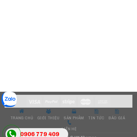
TRANG CHỦ
GIỚI THIỆU
SẢN PHẨM
TIN TỨC
BÁO GIÁ
LIÊN HỆ
0906 779 409