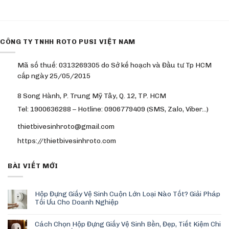
CÔNG TY TNHH ROTO PUSI VIỆT NAM
Mã số thuế: 0313269305 do Sở kế hoạch và Đầu tư Tp HCM
cấp ngày 25/05/2015
8 Song Hành, P. Trung Mỹ Tây, Q. 12, TP. HCM
Tel: 1900636288 – Hotline: 0906779409 (SMS, Zalo, Viber…)
thietbivesinhroto@gmail.com
https://thietbivesinhroto.com
BÀI VIẾT MỚI
Hộp Đựng Giấy Vệ Sinh Cuộn Lớn Loại Nào Tốt? Giải Pháp
Tối Ưu Cho Doanh Nghiệp
Cách Chọn Hộp Đựng Giấy Vệ Sinh Bền, Đẹp, Tiết Kiệm Chi