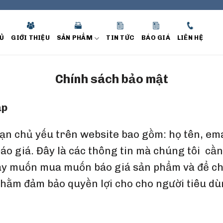
Ủ
GIỚI THIỆU
SẢN PHẨM
TIN TỨC
BÁO GIÁ
LIÊN HỆ
Chính sách bảo mật
ập
bạn chủ yếu trên website bao gồm: họ tên, emai
áo giá. Đây là các thông tin mà chúng tôi cầ
hay muốn mua muốn báo giá sản phẩm và để chú
hằm đảm bảo quyền lợi cho cho người tiêu dù