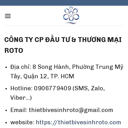
Skip
to
content
CÔNG TY CP ĐẦU TƯ & THƯƠNG MẠI
ROTO
Địa chỉ: 8 Song Hành, Phường Trung Mỹ
Tây, Quận 12, TP. HCM
Hotline: 0906779409 (SMS, Zalo,
Viber…)
Email: thietbivesinhroto@gmail.com
website:
https://thietbivesinhroto.com