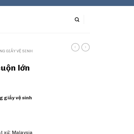
NG GIẤY VỆ SINH
cuộn lớn
 giấy vệ sinh
ất xứ: Malaysia