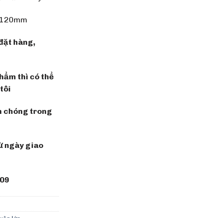
D 120mm
đặt hàng,
hẩm thì có thể
tôi
h chóng trong
ừ ngày giao
409