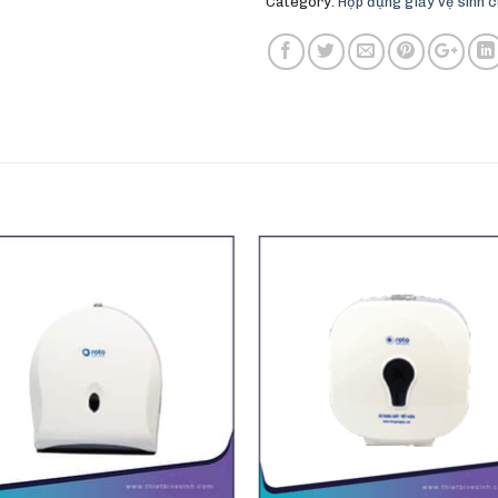
Category:
Hộp đựng giấy vệ sinh c