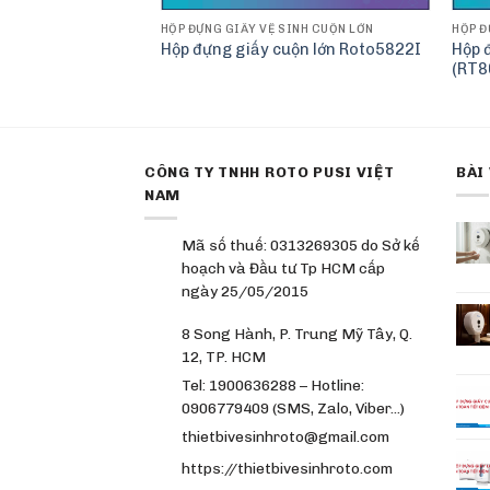
HỘP ĐỰNG GIẤY VỆ SINH CUỘN LỚN
HỘP Đ
INH CUỘN LỚN
Hộp 
Hộp đựng giấy cuộn lớn Roto5822I
uộn lớn Roto3203B
(RT8
CÔNG TY TNHH ROTO PUSI VIỆT
BÀI
NAM
Mã số thuế: 0313269305 do Sở kế
hoạch và Đầu tư Tp HCM cấp
ngày 25/05/2015
8 Song Hành, P. Trung Mỹ Tây, Q.
12, TP. HCM
Tel: 1900636288 – Hotline:
0906779409 (SMS, Zalo, Viber…)
thietbivesinhroto@gmail.com
https://thietbivesinhroto.com