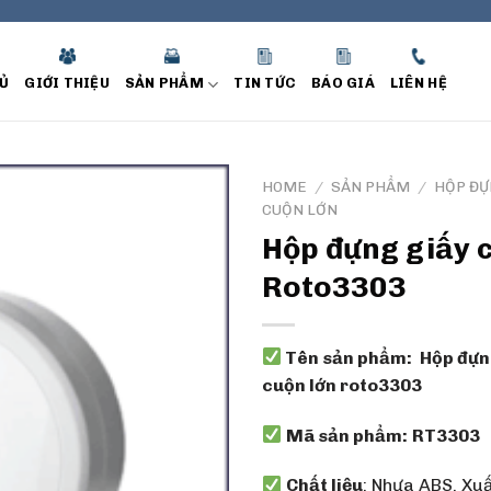
Ủ
GIỚI THIỆU
SẢN PHẨM
TIN TỨC
BÁO GIÁ
LIÊN HỆ
HOME
/
SẢN PHẨM
/
HỘP ĐỰ
CUỘN LỚN
Hộp đựng giấy 
Roto3303
Tên sản phẩm:
Hộp đựng
cuộn lớn roto3303
Mã sản phẩm:
RT3303
Chất liệu
: Nhựa ABS. Xu