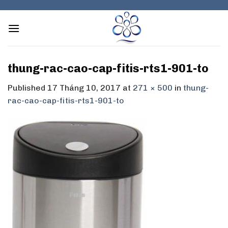
Skip
to
content
thung-rac-cao-cap-fitis-rts1-901-to
Published
17 Tháng 10, 2017
at
271 × 500
in
thung-
rac-cao-cap-fitis-rts1-901-to