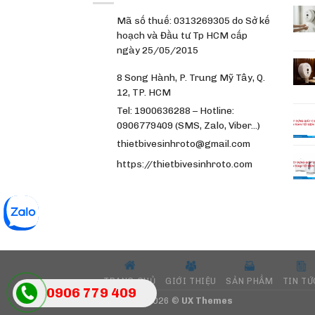
Mã số thuế: 0313269305 do Sở kế
hoạch và Đầu tư Tp HCM cấp
ngày 25/05/2015
8 Song Hành, P. Trung Mỹ Tây, Q.
12, TP. HCM
Tel: 1900636288 – Hotline:
0906779409 (SMS, Zalo, Viber…)
thietbivesinhroto@gmail.com
https://thietbivesinhroto.com
TRANG CHỦ
GIỚI THIỆU
SẢN PHẨM
TIN TỨ
0906 779 409
Copyright 2026 ©
UX Themes