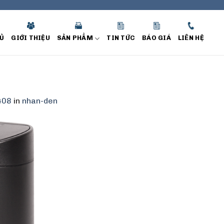
Ủ
GIỚI THIỆU
SẢN PHẨM
TIN TỨC
BÁO GIÁ
LIÊN HỆ
408
in
nhan-den