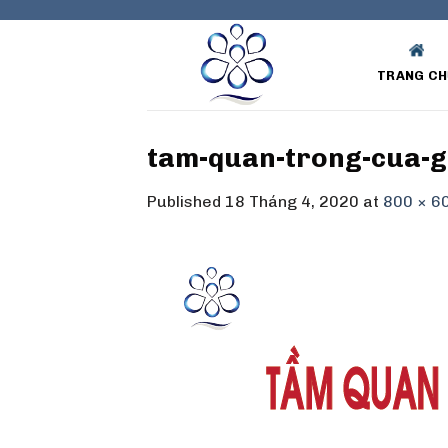
Skip
to
content
TRANG CH
tam-quan-trong-cua-gi
Published
18 Tháng 4, 2020
at
800 × 6