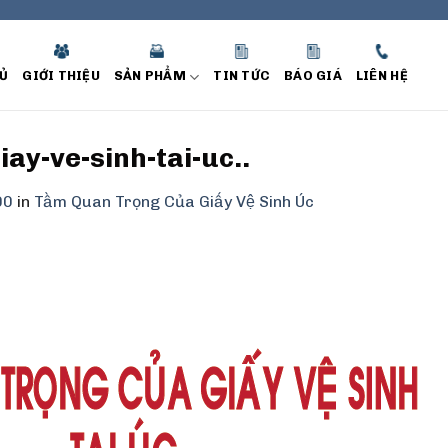
Ủ
GIỚI THIỆU
SẢN PHẨM
TIN TỨC
BÁO GIÁ
LIÊN HỆ
ay-ve-sinh-tai-uc..
00
in
Tầm Quan Trọng Của Giấy Vệ Sinh Úc