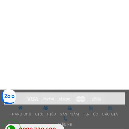
TRANG CHỦ
GIỚI THIỆU
SẢN PHẨM
TIN TỨC
BÁO GIÁ
LIÊN HỆ