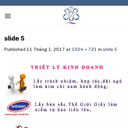
Skip
to
content
slide 5
Published
11 Tháng 1, 2017
at
1024 × 721
in
slide 5