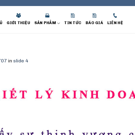
Ủ
GIỚI THIỆU
SẢN PHẨM
TIN TỨC
BÁO GIÁ
LIÊN HỆ
707
in
slide 4