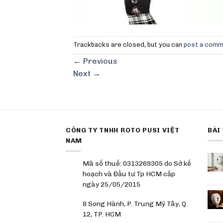
Trackbacks are closed, but you can
post a com
←
Previous
Next
→
CÔNG TY TNHH ROTO PUSI VIỆT
BÀI
NAM
Mã số thuế: 0313269305 do Sở kế
hoạch và Đầu tư Tp HCM cấp
ngày 25/05/2015
8 Song Hành, P. Trung Mỹ Tây, Q.
12, TP. HCM