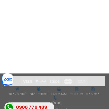
TRANG CHỦ
GIỚI THIỆU
SẢN PHẨM
TIN TỨC
BÁO GIÁ
LIÊN HỆ
0906 779 409