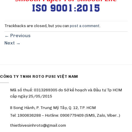
Trackbacks are closed, but you can
post a comment
.
←
Previous
Next
→
CÔNG TY TNHH ROTO PUSI VIỆT NAM
Mã số thuế: 0313269305 do Sở kế hoạch và Đầu tư Tp HCM
cấp ngày 25/05/2015
8 Song Hành, P. Trung Mỹ Tây, Q. 12, TP. HCM
Tel: 1900636288 – Hotline: 0906779409 (SMS, Zalo, Viber…)
thietbivesinhroto@gmail.com