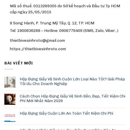
Mã số thuế: 0313269305 do Sở kế hoạch và Đầu tư Tp HCM
cấp ngày 25/05/2015
8 Song Hành, P. Trung Mỹ Tây, Q. 12, TP. HCM
Tel: 1900636288 – Hotline: 0906779409 (SMS, Zalo, Viber…)
thietbivesinhroto@gmail.com
https://thietbivesinhroto.com
BÀI VIẾT MỚI
Hộp Đựng Giấy Vệ Sinh Cuộn Lớn Loại Nào Tốt? Giải Pháp
Tối Ưu Cho Doanh Nghiệp
Cách Chọn Hộp Đựng Giấy Vệ Sinh Bền, Đẹp, Tiết Kiệm Chi
Phí Mới Nhất Năm 2026
Hộp Đựng Giấy Cuộn Lớn An Toàn Tiết Kiệm Chi Phí