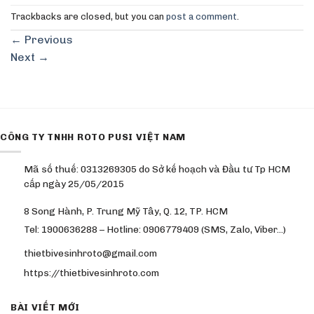
Trackbacks are closed, but you can
post a comment
.
←
Previous
Next
→
CÔNG TY TNHH ROTO PUSI VIỆT NAM
Mã số thuế: 0313269305 do Sở kế hoạch và Đầu tư Tp HCM
cấp ngày 25/05/2015
8 Song Hành, P. Trung Mỹ Tây, Q. 12, TP. HCM
Tel: 1900636288 – Hotline: 0906779409 (SMS, Zalo, Viber…)
thietbivesinhroto@gmail.com
https://thietbivesinhroto.com
BÀI VIẾT MỚI