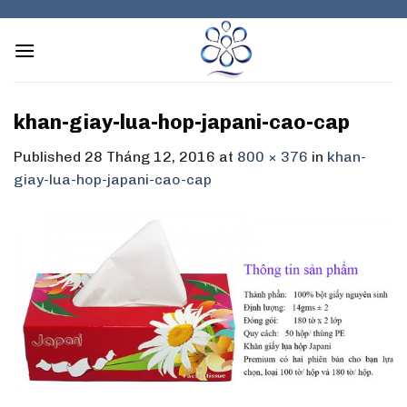
Skip
to
content
khan-giay-lua-hop-japani-cao-cap
Published
28 Tháng 12, 2016
at
800 × 376
in
khan-
giay-lua-hop-japani-cao-cap