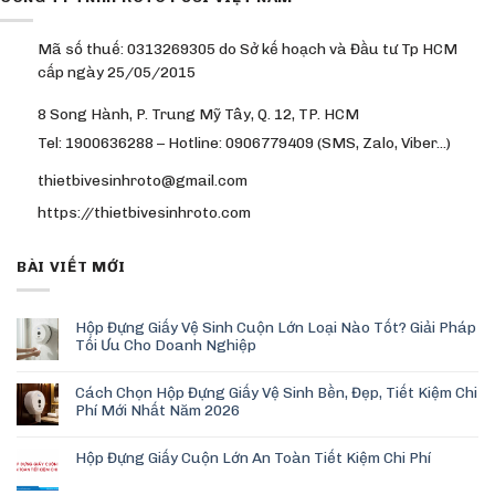
Mã số thuế: 0313269305 do Sở kế hoạch và Đầu tư Tp HCM
cấp ngày 25/05/2015
8 Song Hành, P. Trung Mỹ Tây, Q. 12, TP. HCM
Tel: 1900636288 – Hotline: 0906779409 (SMS, Zalo, Viber…)
thietbivesinhroto@gmail.com
https://thietbivesinhroto.com
BÀI VIẾT MỚI
Hộp Đựng Giấy Vệ Sinh Cuộn Lớn Loại Nào Tốt? Giải Pháp
Tối Ưu Cho Doanh Nghiệp
Cách Chọn Hộp Đựng Giấy Vệ Sinh Bền, Đẹp, Tiết Kiệm Chi
Phí Mới Nhất Năm 2026
Hộp Đựng Giấy Cuộn Lớn An Toàn Tiết Kiệm Chi Phí