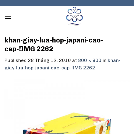
Skip
to
content
khan-giay-lua-hop-japani-cao-
cap-!IMG 2262
Published
28 Tháng 12, 2016
at
800 × 800
in
khan-
giay-lua-hop-japani-cao-cap-!IMG 2262