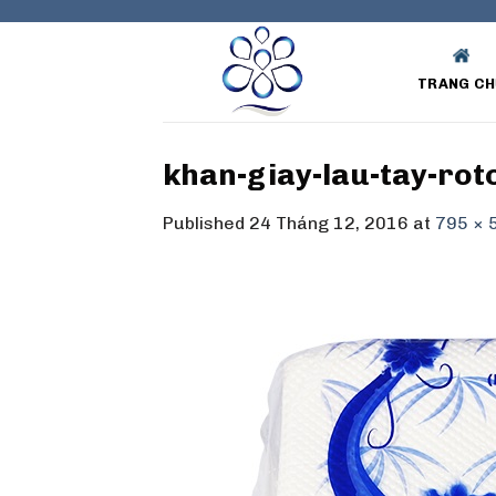
Skip
to
content
TRANG CH
khan-giay-lau-tay-rot
Published
24 Tháng 12, 2016
at
795 × 