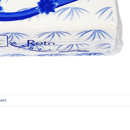
ment
.