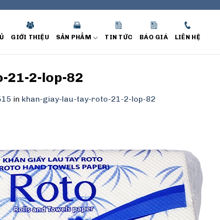
Ủ
GIỚI THIỆU
SẢN PHẨM
TIN TỨC
BÁO GIÁ
LIÊN HỆ
o-21-2-lop-82
515
in
khan-giay-lau-tay-roto-21-2-lop-82