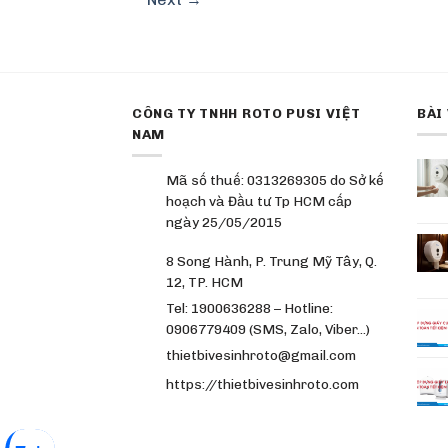
CÔNG TY TNHH ROTO PUSI VIỆT
BÀI
NAM
Mã số thuế: 0313269305 do Sở kế
hoạch và Đầu tư Tp HCM cấp
ngày 25/05/2015
8 Song Hành, P. Trung Mỹ Tây, Q.
12, TP. HCM
Tel: 1900636288 – Hotline:
0906779409 (SMS, Zalo, Viber…)
thietbivesinhroto@gmail.com
https://thietbivesinhroto.com