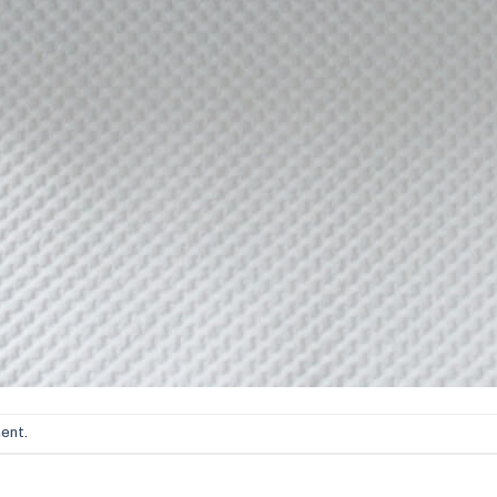
ment
.