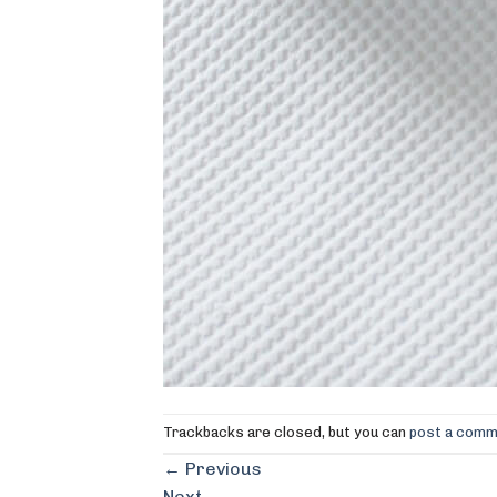
Trackbacks are closed, but you can
post a com
←
Previous
Next
→