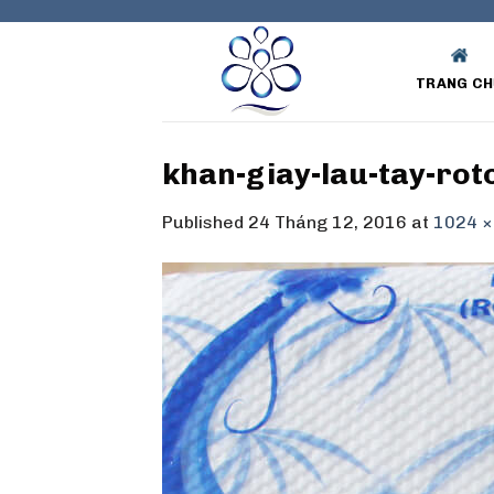
Skip
to
content
TRANG CH
khan-giay-lau-tay-rot
Published
24 Tháng 12, 2016
at
1024 ×