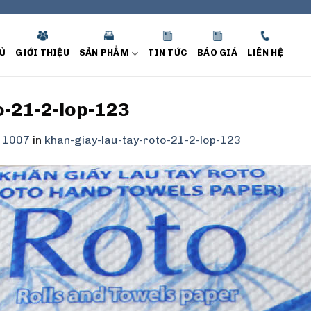
Ủ
GIỚI THIỆU
SẢN PHẨM
TIN TỨC
BÁO GIÁ
LIÊN HỆ
o-21-2-lop-123
 1007
in
khan-giay-lau-tay-roto-21-2-lop-123