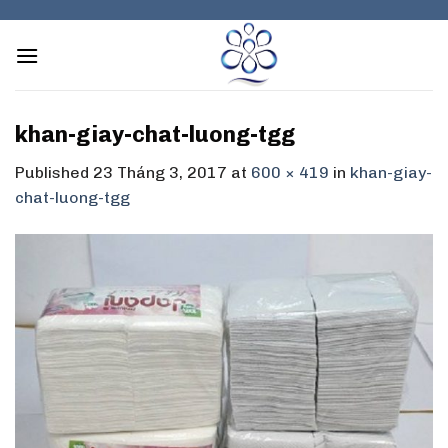
Skip
to
content
khan-giay-chat-luong-tgg
Published
23 Tháng 3, 2017
at
600 × 419
in
khan-giay-
chat-luong-tgg