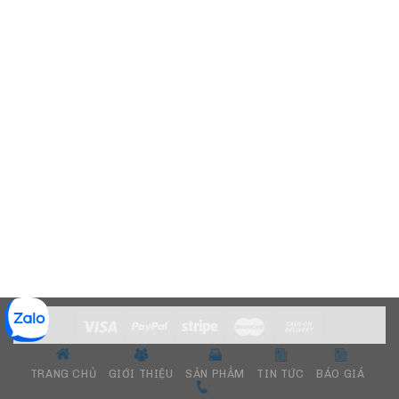
TRANG CHỦ
GIỚI THIỆU
SẢN PHẨM
TIN TỨC
BÁO GIÁ