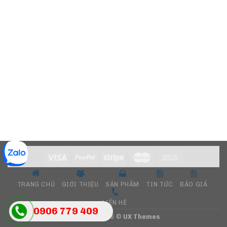
TRANG CHỦ
GIỚI THIỆU
SẢN PHẨM
TIN TỨC
BÁO GIÁ
LIÊN HỆ
0906 779 409
Copyright 2026 ©
UX Themes