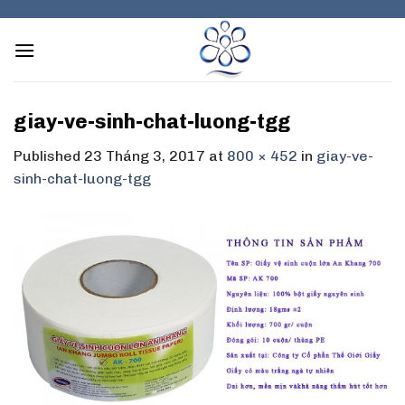
Skip
to
content
giay-ve-sinh-chat-luong-tgg
Published
23 Tháng 3, 2017
at
800 × 452
in
giay-ve-
sinh-chat-luong-tgg