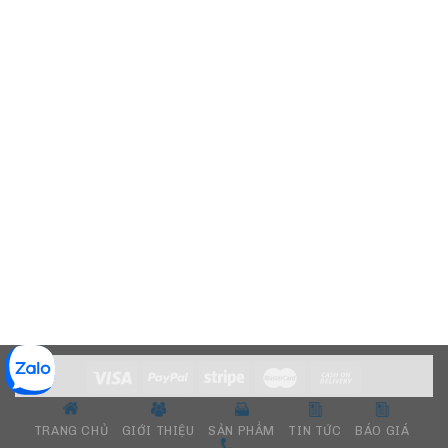
TRANG CHỦ
GIỚI THIỆU
SẢN PHẨM
TIN TỨC
BÁO GIÁ