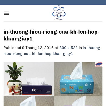
Skip
to
content
in-thuong-hieu-rieng-cua-kh-len-hop-
khan-giay1
Published
9 Tháng 12, 2016
at
800 × 524
in
in-thuong-
hieu-rieng-cua-kh-len-hop-khan-giay1