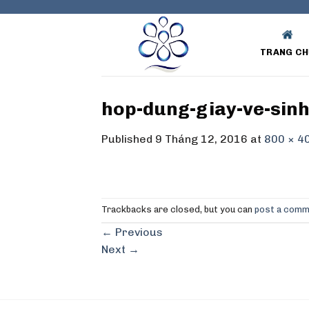
Skip
to
content
TRANG CH
hop-dung-giay-ve-sin
Published
9 Tháng 12, 2016
at
800 × 4
Trackbacks are closed, but you can
post a com
←
Previous
Next
→