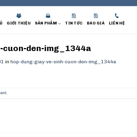
Ủ
GIỚI THIỆU
SẢN PHẨM
TIN TỨC
BÁO GIÁ
LIÊN HỆ
h-cuon-den-img_1344a
01
in
hop-dung-giay-ve-sinh-cuon-den-img_1344a
ment
.