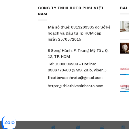
CÔNG TY TNHH ROTO PUSI VIỆT
BÀI
NAM
Mã số thuế: 0313269305 do Sở kế
hoạch và Đầu tư Tp HCM cấp
ngày 25/05/2015
8 Song Hành, P. Trung Mỹ Tây, Q.
12, TP. HCM
Tel: 1900636288 – Hotline:
0906779409 (SMS, Zalo, Viber…)
thietbivesinhroto@gmail.com
https://thietbivesinhroto.com