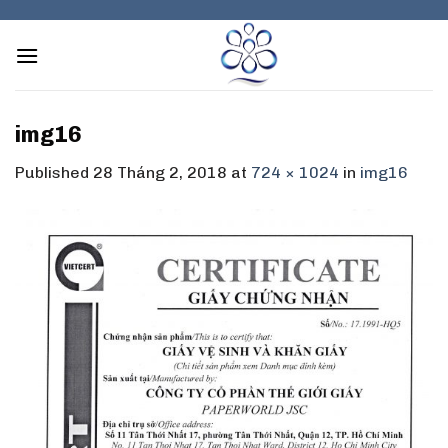
Skip
to
content
img16
Published
28 Tháng 2, 2018
at
724 × 1024
in
img16