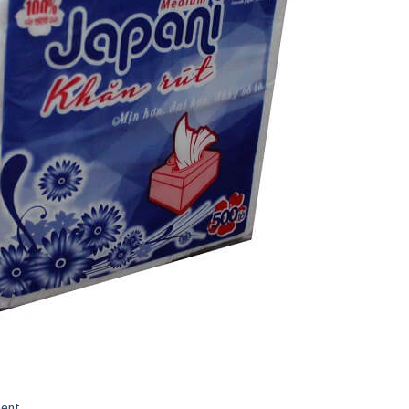
ment
.