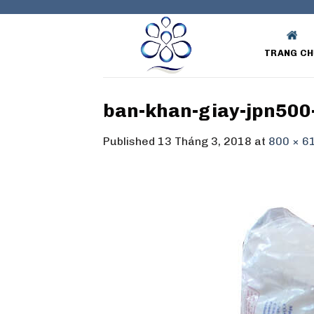
Skip
to
content
TRANG CH
ban-khan-giay-jpn500
Published
13 Tháng 3, 2018
at
800 × 6