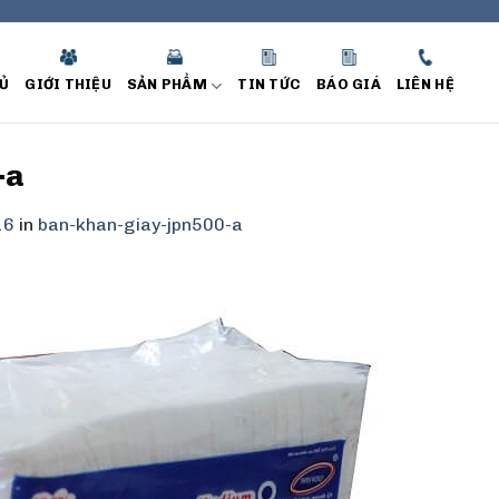
Ủ
GIỚI THIỆU
SẢN PHẨM
TIN TỨC
BÁO GIÁ
LIÊN HỆ
-a
16
in
ban-khan-giay-jpn500-a