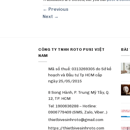
←
Previous
Next
→
CÔNG TY TNHH ROTO PUSI VIỆT
BÀI
NAM
Mã số thuế: 0313269305 do Sở kế
hoạch và Đầu tư Tp HCM cấp
ngày 25/05/2015
8 Song Hành, P. Trung Mỹ Tây, Q.
12, TP. HCM
Tel: 1900636288 – Hotline:
0906779409 (SMS, Zalo, Viber…)
thietbivesinhroto@gmail.com
https://thietbivesinhroto.com