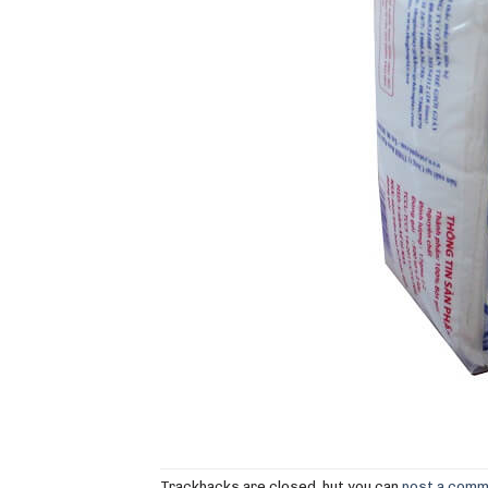
Trackbacks are closed, but you can
post a com