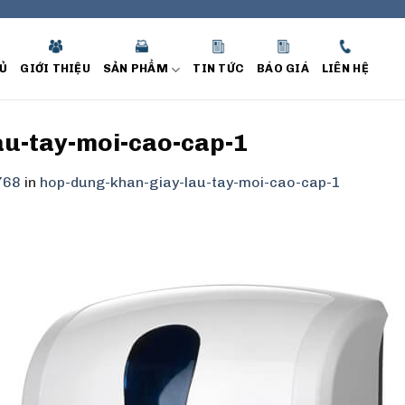
Ủ
GIỚI THIỆU
SẢN PHẨM
TIN TỨC
BÁO GIÁ
LIÊN HỆ
au-tay-moi-cao-cap-1
768
in
hop-dung-khan-giay-lau-tay-moi-cao-cap-1