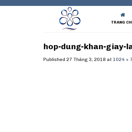
Skip
to
content
TRANG CH
hop-dung-khan-giay-l
Published
27 Tháng 3, 2018
at
1024 × 