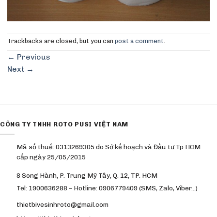
Trackbacks are closed, but you can
post a comment
.
←
Previous
Next
→
CÔNG TY TNHH ROTO PUSI VIỆT NAM
Mã số thuế: 0313269305 do Sở kế hoạch và Đầu tư Tp HCM
cấp ngày 25/05/2015
8 Song Hành, P. Trung Mỹ Tây, Q. 12, TP. HCM
Tel: 1900636288 – Hotline: 0906779409 (SMS, Zalo, Viber…)
thietbivesinhroto@gmail.com