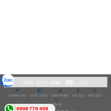
TRANG CHỦ
GIỚI THIỆU
SẢN PHẨM
TIN TỨC
BÁO GIÁ
LIÊN HỆ
0906 779 409