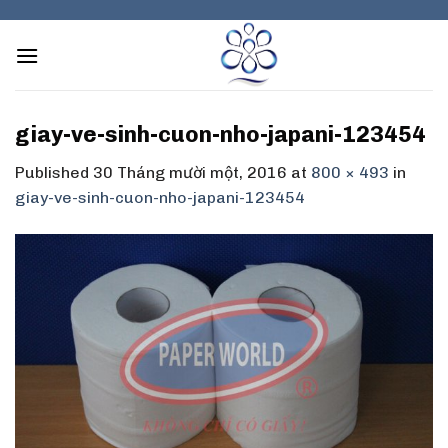
Skip
to
content
giay-ve-sinh-cuon-nho-japani-123454
Published
30 Tháng mười một, 2016
at
800 × 493
in
giay-ve-sinh-cuon-nho-japani-123454