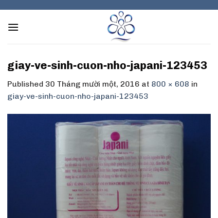
Skip
to
content
giay-ve-sinh-cuon-nho-japani-123453
Published
30 Tháng mười một, 2016
at
800 × 608
in
giay-ve-sinh-cuon-nho-japani-123453