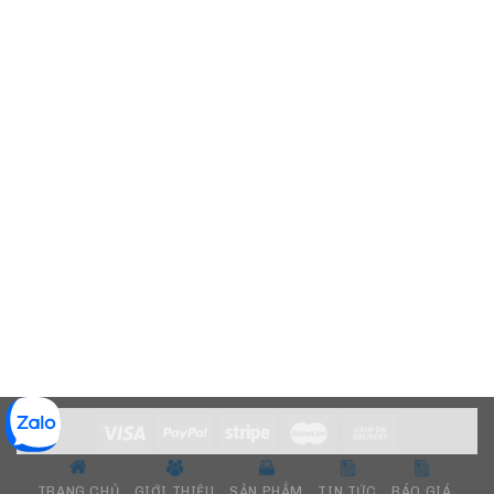
TRANG CHỦ
GIỚI THIỆU
SẢN PHẨM
TIN TỨC
BÁO GIÁ