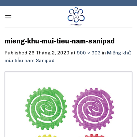
Skip
to
content
mieng-khu-mui-tieu-nam-sanipad
Published
26 Tháng 2, 2020
at
900 × 903
in
Miếng khử
mùi tiểu nam Sanipad