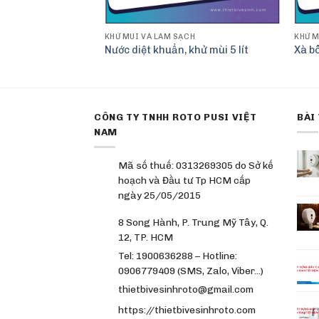
KHỬ MÙI VÀ LÀM SẠCH
KHỬ M
Nước diệt khuẩn, khử mùi 5 lít
Xà b
CÔNG TY TNHH ROTO PUSI VIỆT
BÀI
NAM
Mã số thuế: 0313269305 do Sở kế
hoạch và Đầu tư Tp HCM cấp
ngày 25/05/2015
8 Song Hành, P. Trung Mỹ Tây, Q.
12, TP. HCM
Tel: 1900636288 – Hotline:
0906779409 (SMS, Zalo, Viber…)
thietbivesinhroto@gmail.com
https://thietbivesinhroto.com