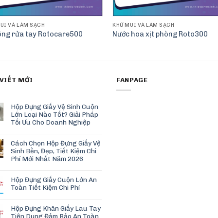
ÙI VÀ LÀM SẠCH
KHỬ MÙI VÀ LÀM SẠCH
ông rửa tay Rotocare500
Nước hoa xịt phòng Roto300
 VIẾT MỚI
FANPAGE
Hộp Đựng Giấy Vệ Sinh Cuộn
Lớn Loại Nào Tốt? Giải Pháp
Tối Ưu Cho Doanh Nghiệp
Cách Chọn Hộp Đựng Giấy Vệ
Sinh Bền, Đẹp, Tiết Kiệm Chi
Phí Mới Nhất Năm 2026
Hộp Đựng Giấy Cuộn Lớn An
Toàn Tiết Kiệm Chi Phí
Hộp Đựng Khăn Giấy Lau Tay
Tiện Dụng Đảm Bảo An Toàn