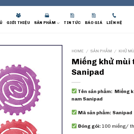
Ủ
GIỚI THIỆU
SẢN PHẨM
TIN TỨC
BÁO GIÁ
LIÊN HỆ
HOME
/
SẢN PHẨM
/
KHỬ MÙ
Miếng khử mùi 
Sanipad
Tên sản phẩm:
Miểng k
nam Sanipad
Mã sản phẩm:
Sanipad
Đóng gói:
100 miếng/ th