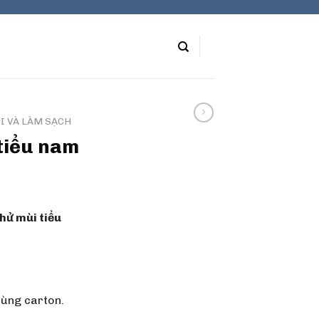
I VÀ LÀM SẠCH
tiểu nam
hử mùi tiểu
ùng carton.