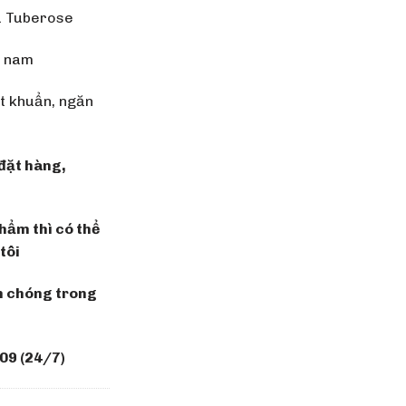
à Tuberose
u nam
ệt khuẩn, ngăn
đặt hàng,
hẩm thì có thể
tôi
h chóng trong
09 (24/7)