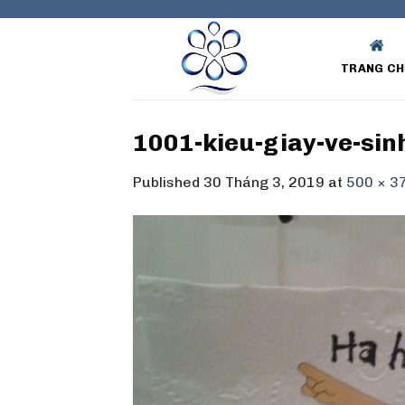
Skip
to
content
TRANG CH
1001-kieu-giay-ve-sin
Published
30 Tháng 3, 2019
at
500 × 3