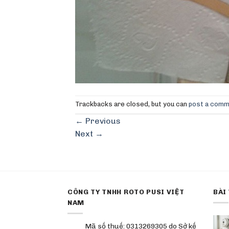
Trackbacks are closed, but you can
post a com
←
Previous
Next
→
CÔNG TY TNHH ROTO PUSI VIỆT
BÀI
NAM
Mã số thuế: 0313269305 do Sở kế