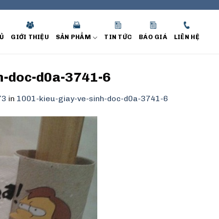
Ủ
GIỚI THIỆU
SẢN PHẨM
TIN TỨC
BÁO GIÁ
LIÊN HỆ
h-doc-d0a-3741-6
73
in
1001-kieu-giay-ve-sinh-doc-d0a-3741-6