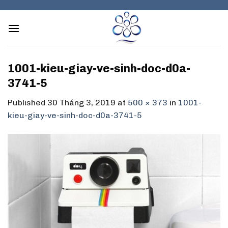
Skip
to
content
1001-kieu-giay-ve-sinh-doc-d0a-
3741-5
Published
30 Tháng 3, 2019
at
500 × 373
in
1001-
kieu-giay-ve-sinh-doc-d0a-3741-5