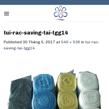
Skip
to
content
tui-rac-saving-tai-tgg14
Published
30 Tháng 5, 2017
at
540 × 536
in
tui-rac-
saving-tai-tgg14