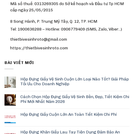
Mã số thuế: 0313269305 do Sở kế hoạch và Đầu tư Tp HCM
cấp ngày 25/05/2015
8 Song Hành, P. Trung Mỹ Tây, Q. 12, TP. HCM
Tel: 1900636288 – Hotline: 0906779409 (SMS, Zalo, Viber…)
thietbivesinhroto@gmail.com
https://thietbivesinhroto.com
BÀI VIẾT MỚI
Hộp Đựng Giấy Vệ Sinh Cuộn Lớn Loại Nào Tốt? Giải Pháp
Tối Ưu Cho Doanh Nghiệp
Cách Chọn Hộp Đựng Giấy Vệ Sinh Bền, Đẹp, Tiết Kiệm Chi
Phí Mới Nhất Năm 2026
Hộp Đựng Giấy Cuộn Lớn An Toàn Tiết Kiệm Chi Phí
Hộp Đựng Khăn Giấy Lau Tay Tiện Dụng Đảm Bảo An