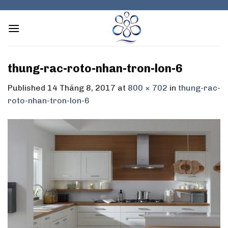
Skip
to
content
thung-rac-roto-nhan-tron-lon-6
Published
14 Tháng 8, 2017
at
800 × 702
in
thung-rac-
roto-nhan-tron-lon-6