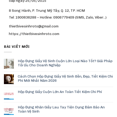
cấp ngày 25/05/2015
8 Song Hành, P. Trung Mỹ Tây, Q. 12, TP. HCM
Tel: 1900636288 – Hotline: 0906779409 (SMS, Zalo, Viber…)
thietbivesinhroto@gmail.com
https://thietbivesinhroto.com
BÀI VIẾT MỚI
Hộp Đựng Giấy Vệ Sinh Cuộn Lớn Loại Nào Tốt? Giải Pháp
Tối Ưu Cho Doanh Nghiệp
Cách Chọn Hộp Đựng Giấy Vệ Sinh Bền, Đẹp, Tiết Kiệm Chi
Phí Mới Nhất Năm 2026
Hộp Đựng Giấy Cuộn Lớn An Toàn Tiết Kiệm Chi Phí
Hộp Đựng Khăn Giấy Lau Tay Tiện Dụng Đảm Bảo An
Toàn Vệ Sinh