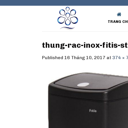
Skip
to
content
TRANG CH
thung-rac-inox-fitis-s
Published
16 Tháng 10, 2017
at
374 × 