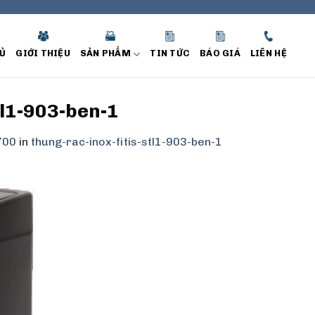
Ủ
GIỚI THIỆU
SẢN PHẨM
TIN TỨC
BÁO GIÁ
LIÊN HỆ
tl1-903-ben-1
700
in
thung-rac-inox-fitis-stl1-903-ben-1