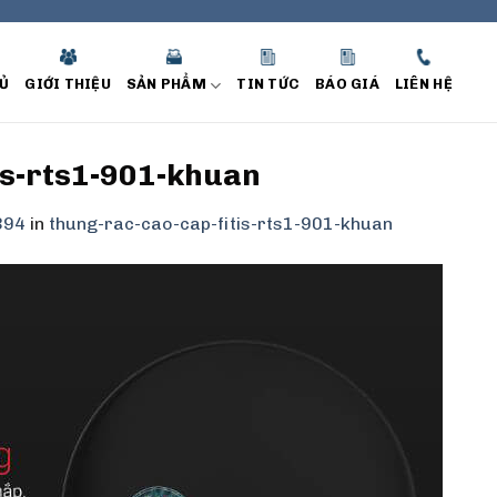
Ủ
GIỚI THIỆU
SẢN PHẨM
TIN TỨC
BÁO GIÁ
LIÊN HỆ
is-rts1-901-khuan
394
in
thung-rac-cao-cap-fitis-rts1-901-khuan