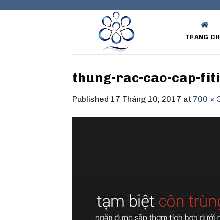
Skip
to
content
TRANG CH
thung-rac-cao-cap-fit
Published
17 Tháng 10, 2017
at
700 × 