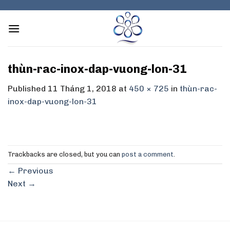
Skip
to
content
thùn-rac-inox-dap-vuong-lon-31
Published
11 Tháng 1, 2018
at
450 × 725
in
thùn-rac-
inox-dap-vuong-lon-31
Trackbacks are closed, but you can
post a comment
.
←
Previous
Next
→