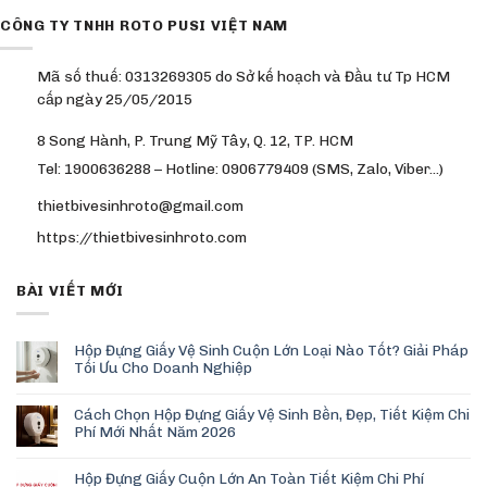
CÔNG TY TNHH ROTO PUSI VIỆT NAM
Mã số thuế: 0313269305 do Sở kế hoạch và Đầu tư Tp HCM
cấp ngày 25/05/2015
8 Song Hành, P. Trung Mỹ Tây, Q. 12, TP. HCM
Tel: 1900636288 – Hotline: 0906779409 (SMS, Zalo, Viber…)
thietbivesinhroto@gmail.com
https://thietbivesinhroto.com
BÀI VIẾT MỚI
Hộp Đựng Giấy Vệ Sinh Cuộn Lớn Loại Nào Tốt? Giải Pháp
Tối Ưu Cho Doanh Nghiệp
Cách Chọn Hộp Đựng Giấy Vệ Sinh Bền, Đẹp, Tiết Kiệm Chi
Phí Mới Nhất Năm 2026
Hộp Đựng Giấy Cuộn Lớn An Toàn Tiết Kiệm Chi Phí