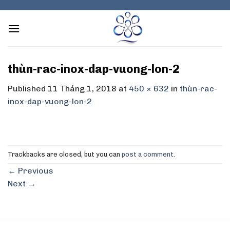
Skip
to
content
thùn-rac-inox-dap-vuong-lon-2
Published
11 Tháng 1, 2018
at
450 × 632
in
thùn-rac-
inox-dap-vuong-lon-2
Trackbacks are closed, but you can
post a comment
.
←
Previous
Next
→