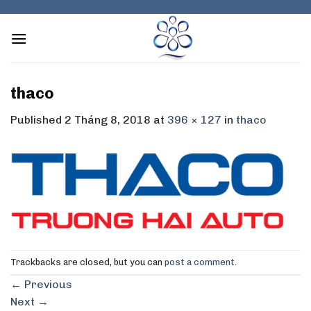
Skip
to
content
thaco
Published
2 Tháng 8, 2018
at
396 × 127
in
thaco
Trackbacks are closed, but you can
post a comment
.
←
Previous
Next
→