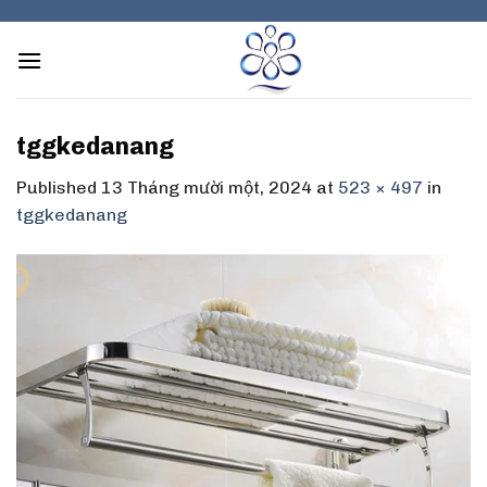
Skip
to
content
tggkedanang
Published
13 Tháng mười một, 2024
at
523 × 497
in
tggkedanang