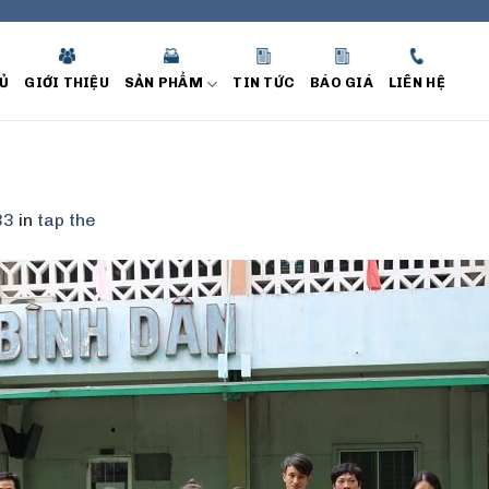
Ủ
GIỚI THIỆU
SẢN PHẨM
TIN TỨC
BÁO GIÁ
LIÊN HỆ
33
in
tap the