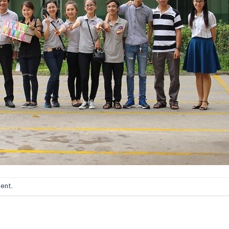
ment
.