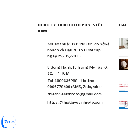
CÔNG TY TNHH ROTO PUSI VIỆT
BÀI
NAM
Mã số thuế: 0313269305 do Sở kế
hoạch và Đầu tư Tp HCM cấp
ngày 25/05/2015
8 Song Hành, P. Trung Mỹ Tây, Q.
12, TP. HCM
Tel: 1900636288 – Hotline:
0906779409 (SMS, Zalo, Viber…)
thietbivesinhroto@gmail.com
https://thietbivesinhroto.com