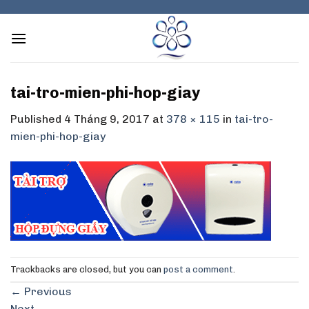
Skip
to
content
tai-tro-mien-phi-hop-giay
Published
4 Tháng 9, 2017
at
378 × 115
in
tai-tro-
mien-phi-hop-giay
Trackbacks are closed, but you can
post a comment
.
←
Previous
Next
→