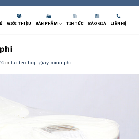
Ủ
GIỚI THIỆU
SẢN PHẨM
TIN TỨC
BÁO GIÁ
LIÊN HỆ
phi
24
in
tai-tro-hop-giay-mien-phi