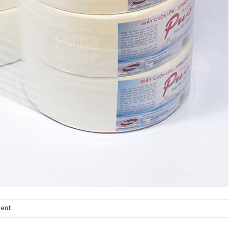
ment
.