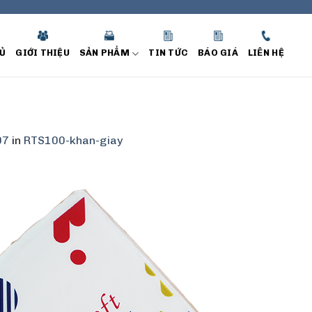
Ủ
GIỚI THIỆU
SẢN PHẨM
TIN TỨC
BÁO GIÁ
LIÊN HỆ
07
in
RTS100-khan-giay