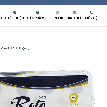
Ủ
GIỚI THIỆU
SẢN PHẨM
TIN TỨC
BÁO GIÁ
LIÊN HỆ
82
in
RTS10-giay