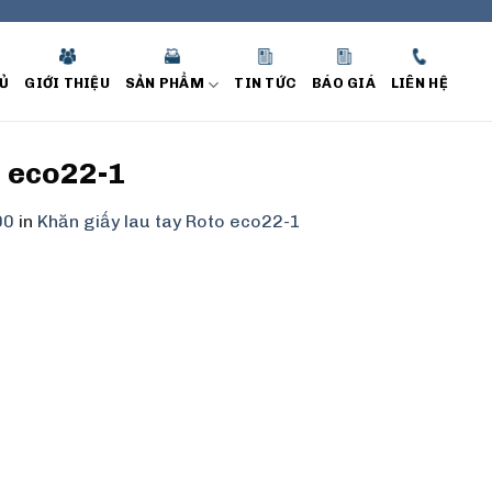
Ủ
GIỚI THIỆU
SẢN PHẨM
TIN TỨC
BÁO GIÁ
LIÊN HỆ
o eco22-1
00
in
Khăn giấy lau tay Roto eco22-1