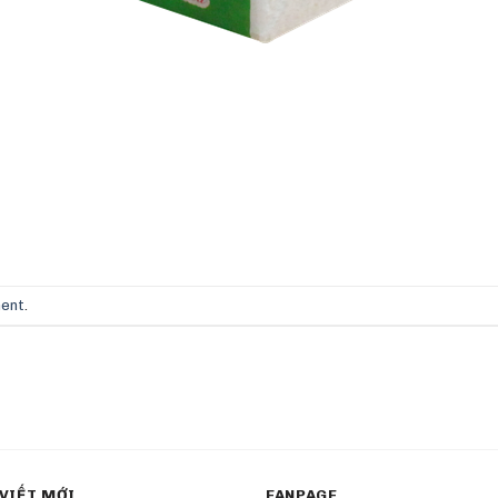
ment
.
 VIẾT MỚI
FANPAGE