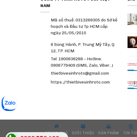
NAM
Mã số thuế: 0313269305 do Sở kế
hoạch và Đầu tư Tp HCM cấp
ngày 25/05/2015
8 Song Hành, P. Trung Mỹ Tây, Q.
12, TP. HCM
Tel: 1900636288 – Hotline:
0906779409 (SMS, Zalo, Viber…)
thietbivesinhroto@gmail.com
https://thietbivesinhroto.com
TRANG CHỦ
GIỚI THIỆU
SẢN PHẨM
TIN TỨ