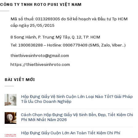
CÔNG TY TNHH ROTO PUSI VIỆT NAM
Mã số thuế: 0313269305 do Sở kế hoạch và Đầu tư Tp HCM
cấp ngày 25/05/2015
8 Song Hành, P. Trung Mỹ Tây, Q. 12, TP. HCM
Tel: 1900636288 – Hotline: 0906779409 (SMS, Zalo, Viber…)
thietbivesinhroto@gmail.com
https://thietbivesinhroto.com
BÀI VIẾT MỚI
Hộp Đựng Giấy Vệ Sinh Cuộn Lớn Loại Nào Tốt? Giải Pháp
Tối Ưu Cho Doanh Nghiệp
Cách Chọn Hộp Đựng Giấy Vệ Sinh Bền, Đẹp, Tiết Kiệm Chi
Phí Mới Nhất Năm 2026
Hộp Đựng Giấy Cuộn Lớn An Toàn Tiết Kiệm Chi Phí