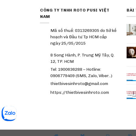
CÔNG TY TNHH ROTO PUSI VIỆT
BÀI
NAM
Mã số thuế: 0313269305 do Sở kế
hoạch và Đầu tư Tp HCM cấp
ngày 25/05/2015
8 Song Hành, P. Trung Mỹ Tây, Q.
12, TP. HCM
Tel: 1900636288 – Hotline:
0906779409 (SMS, Zalo, Viber…)
thietbivesinhroto@gmail.com
https://thietbivesinhroto.com