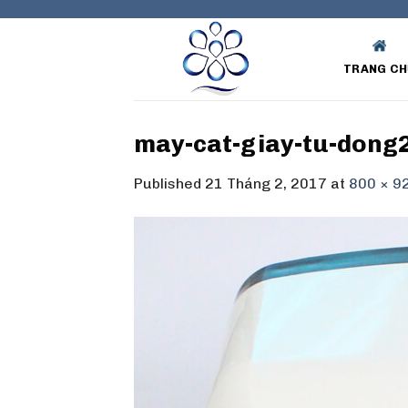
Skip
to
content
TRANG CH
may-cat-giay-tu-dong
Published
21 Tháng 2, 2017
at
800 × 9