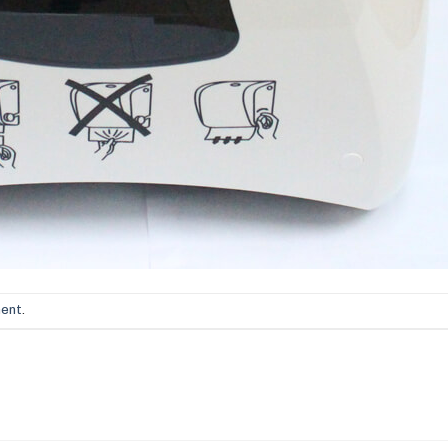
ment
.