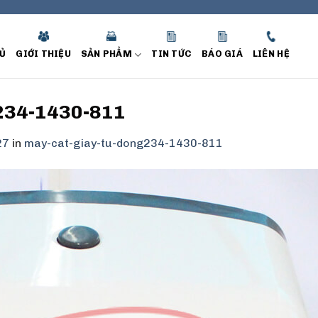
Ủ
GIỚI THIỆU
SẢN PHẨM
TIN TỨC
BÁO GIÁ
LIÊN HỆ
234-1430-811
27
in
may-cat-giay-tu-dong234-1430-811