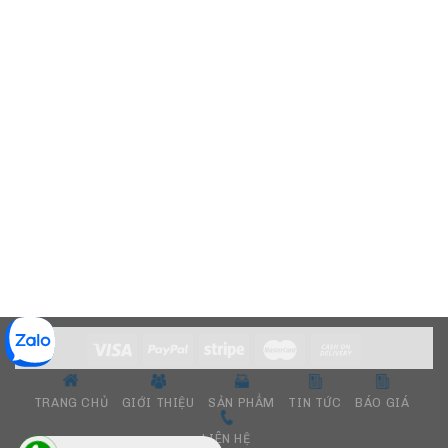
TRANG CHỦ
GIỚI THIỆU
SẢN PHẨM
TIN TỨC
BÁO GIÁ
LIÊN HỆ