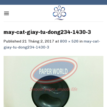
Skip
to
content
may-cat-giay-tu-dong234-1430-3
Published
21 Tháng 2, 2017
at
800 × 526
in
may-cat-
giay-tu-dong234-1430-3